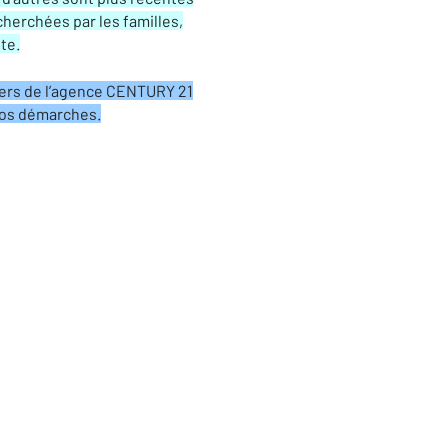
herchées par les familles,
te.
llers de l’agence CENTURY 21
vos démarches.