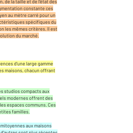
de la taille et de l'état des
ugmentation constante ces
oyen au mètre carré pour un
actéristiques spécifiques du
on les mêmes critères. Il est
volution du marché.
érences d'une large gamme
des maisons, chacun offrant
des studios compacts aux
els modernes offrent des
t des espaces communs. Ces
tites familles.
ns mitoyennes aux maisons
 d'autres sont plus récentes