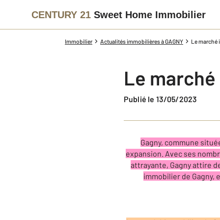
CENTURY 21
Sweet Home Immobilier
Immobilier
Actualités immobilières à GAGNY
Le marché i
Le marché 
Publié le 13/05/2023
Gagny, commune située 
expansion. Avec ses nombreu
attrayante, Gagny attire d
immobilier de Gagny, e