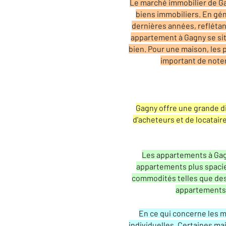
Le marché immobilier de Gagn
biens immobiliers. En gé
dernières années, reflétan
appartement à Gagny se situ
bien. Pour une maison, les p
important de noter
Gagny offre une grande d
d'acheteurs et de locatair
Les appartements à Gagn
appartements plus spaci
commodités telles que des
appartements a
En ce qui concerne les m
individuelles. Certaines ma