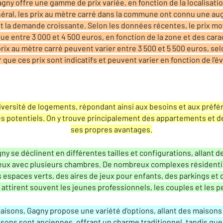
y offre une gamme de prix variée, en fonction de la localisation, 
néral, les prix au mètre carré dans la commune ont connu une a
t la demande croissante. Selon les données récentes, le prix m
e entre 3 000 et 4 500 euros, en fonction de la zone et des car
rix au mètre carré peuvent varier entre 3 500 et 5 500 euros, sel
 que ces prix sont indicatifs et peuvent varier en fonction de l'é
iversité de logements, répondant ainsi aux besoins et aux préf
es potentiels. On y trouve principalement des appartements et 
ses propres avantages.
y se déclinent en différentes tailles et configurations, allant 
eux avec plusieurs chambres. De nombreux complexes résidenti
 espaces verts, des aires de jeux pour enfants, des parkings e
ttirent souvent les jeunes professionnels, les couples et les pe
aisons, Gagny propose une variété d'options, allant des maiso
isons sont anciennes, offrant un charme traditionnel, tandis que