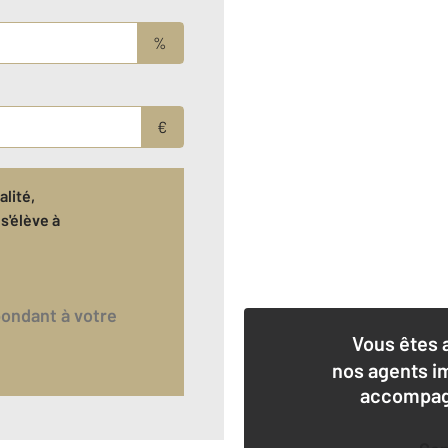
%
€
lité,
s'élève à
Vous êtes 
nos agents i
accompagn