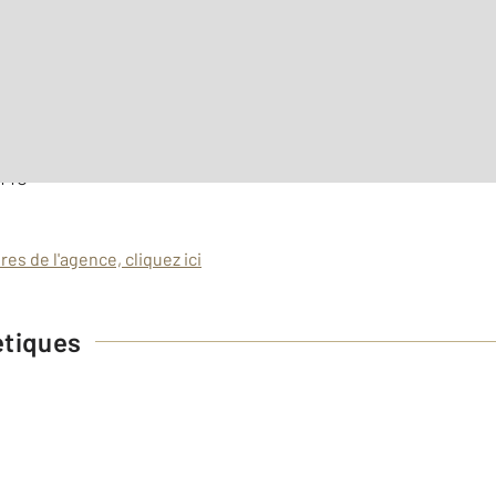
 TTC
es de l'agence, cliquez ici
étiques