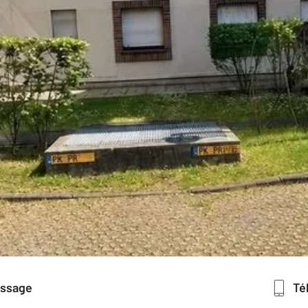
essage
T