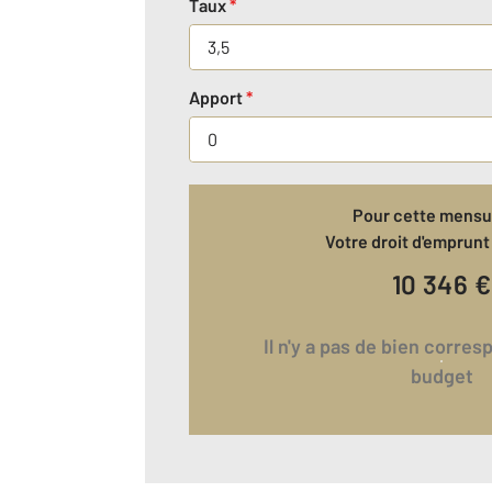
Taux
*
Apport
*
Pour cette mensua
Votre droit d'emprunt 
10 346
€
Il n'y a pas de bien correspondant à votre
budget