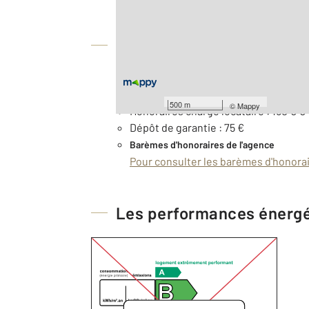
À savoir
Loyer de base : 60 € par mois
Provision pour charges : 0.0 €
500 m
©
Mappy
Honoraires charge locataire : 150 € €
Dépôt de garantie : 75 €
Barèmes d'honoraires de l'agence
Pour consulter les barèmes d'honorair
Les performances énerg