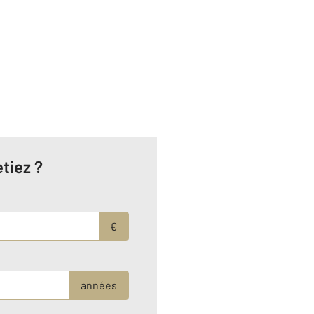
tiez ?
€
années