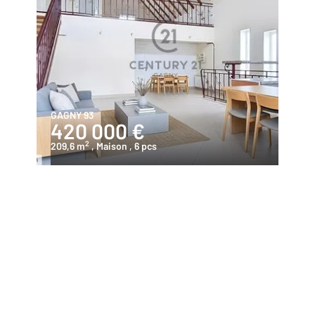
GAGNY 93
420 000 €
2
209,6 m
, Maison
, 6 pcs