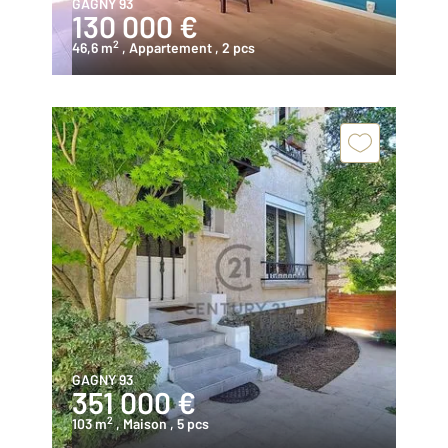
GAGNY 93
130 000 €
2
46,6 m
, Appartement
, 2 pcs
GAGNY 93
351 000 €
2
103 m
, Maison
, 5 pcs