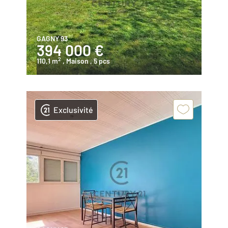
GAGNY 93
394 000 €
2
110,1 m
, Maison
, 5 pcs
Exclusivité