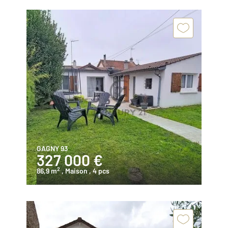
GAGNY 93
327 000 €
2
86,9 m
, Maison
, 4 pcs