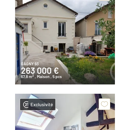
GAGNY 93
263 000 €
2
67,8 m
, Maison
, 5 pcs
Exclusivité