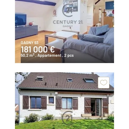
GAGNY 93
181 000 €
2
50,2 m
, Appartement
, 2 pcs