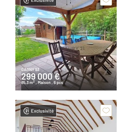
GAGNY 93
299 000 €
2
85,3 m
, Maison
, 6 pcs
Exclusivité