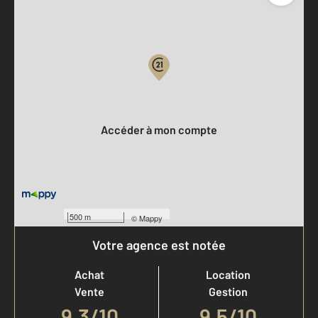
Parlons de vous, parlons biens
Votre compte :
Accéder à mon compte
500 m
©
Mappy
Votre agence est notée
Achat
Location
Vente
Gestion
9,3
/
10
9,5/10